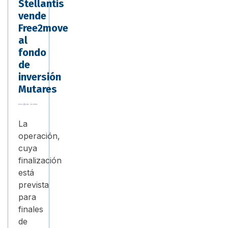
Stellantis
vende
Free2move
al
fondo
de
inversión
Mutares
La
operación,
cuya
finalización
está
prevista
para
finales
de