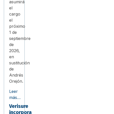
asumirá
el
cargo
el
próximo
1 de
septiembre
de
2026,
en
sustitución
de
Andrés
Orejón.
Leer
más…
Verisure
incorpora