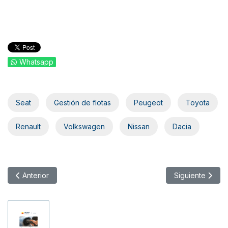
Whatsapp
Seat
Gestión de flotas
Peugeot
Toyota
Renault
Volkswagen
Nissan
Dacia
Artículo anterior: La nueva Kangoo llegará en mayo
Artículo siguien
Anterior
Siguiente