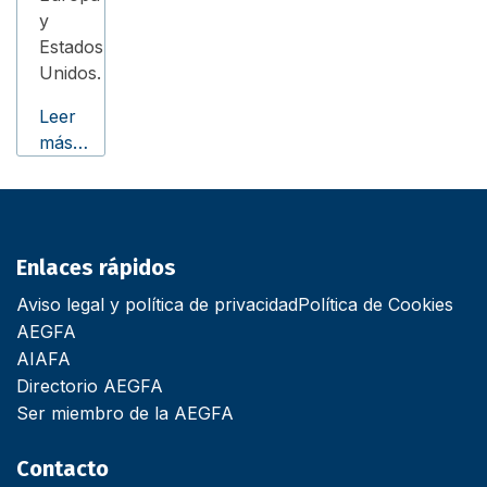
y
Estados
Unidos.
Leer
más…
Enlaces rápidos
Aviso legal y política de privacidad
Política de Cookies
AEGFA
AIAFA
Directorio AEGFA
Ser miembro de la AEGFA
Contacto