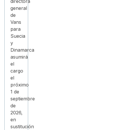
directora
general
de
Vans
para
Suecia
y
Dinamarca
asumirá
el
cargo
el
próximo
1 de
septiembre
de
2026,
en
sustitución