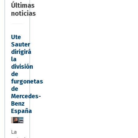
Últimas
noticias
Ute
Sauter
dirigirá
la
división
de
furgonetas
de
Mercedes-
Benz
España
La