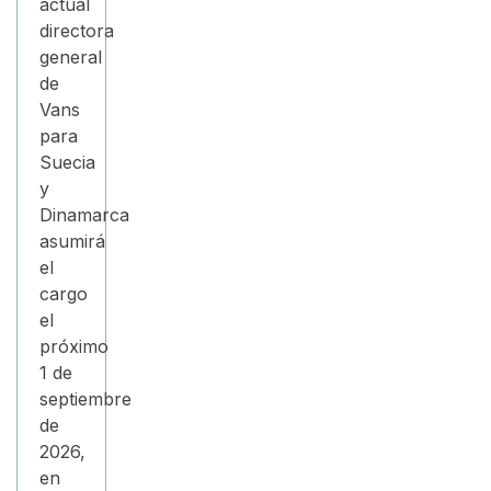
actual
directora
general
de
Vans
para
Suecia
y
Dinamarca
asumirá
el
cargo
el
próximo
1 de
septiembre
de
2026,
en