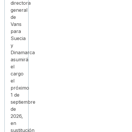
directora
general
de
Vans
para
Suecia
y
Dinamarca
asumirá
el
cargo
el
próximo
1 de
septiembre
de
2026,
en
sustitución