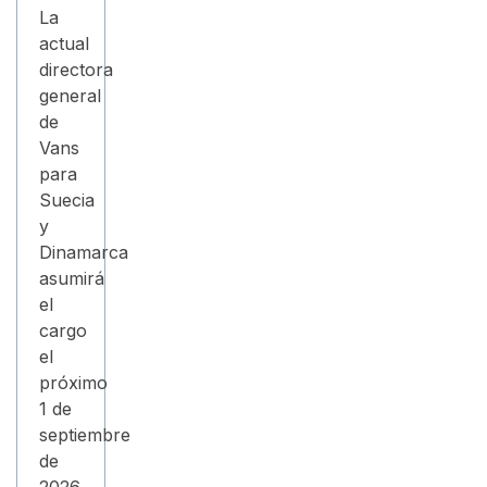
La
actual
directora
general
de
Vans
para
Suecia
y
Dinamarca
asumirá
el
cargo
el
próximo
1 de
septiembre
de