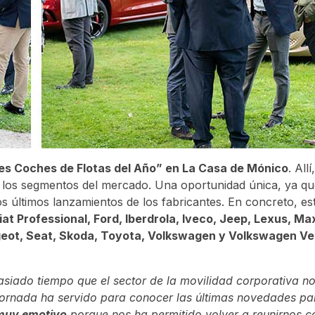
es Coches de Flotas del Año” en La Casa de Mónico
. Allí
 los segmentos del mercado. Una oportunidad única, ya qu
s últimos lanzamientos de los fabricantes. En concreto, es
iat Professional, Ford, Iberdrola, Iveco, Jeep, Lexus, Ma
geot, Seat, Skoda, Toyota, Volkswagen y Volkswagen Ve
siado tiempo que el sector de la movilidad corporativa n
 jornada ha servido para conocer las últimas novedades par
 muy emotivo
porque nos ha permitido volver a reunirnos c