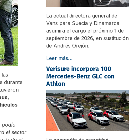
La actual directora general de
Vans para Suecia y Dinamarca
asumirá el cargo el próximo 1 de
septiembre de 2026, en sustitución
de Andrés Orejón.
Leer más…
Verisure incorpora 100
, las
Mercedes-Benz GLC con
e durante
Athlon
tuvieron
xus,
hículos
o podía
a el sector
on todo el
La compañía de seguridad