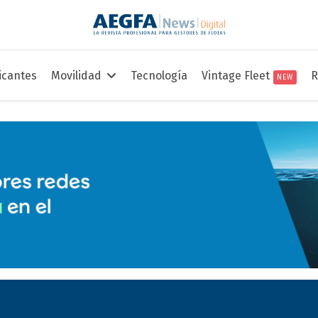
icantes
Movilidad
Tecnología
Vintage Fleet
R
NEW