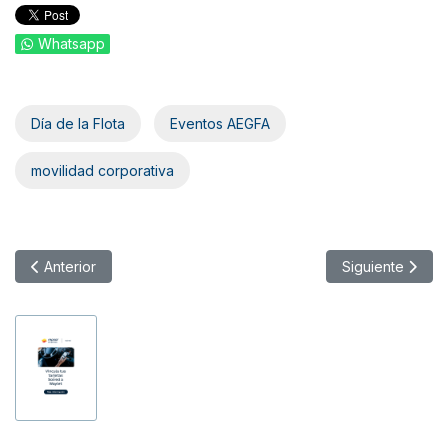
Whatsapp
Día de la Flota
Eventos AEGFA
movilidad corporativa
Artículo anterior: Éxito de las Primeras Jornadas de Movilidad 
Artículo siguien
Anterior
Siguiente