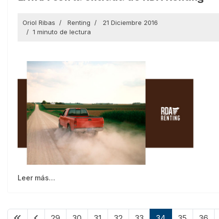
Oriol Ribas
Renting
21 Diciembre 2016
1 minuto de lectura
Leer más…
29
30
31
32
33
34
35
36