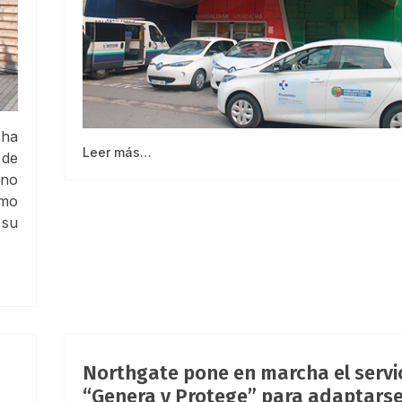
ha
Leer más…
 de
 no
omo
 su
Northgate pone en marcha el servi
“Genera y Protege” para adaptarse