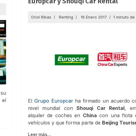
Europcar y Shouqi Car Rental
Oriol Ribas
Renting
16 Enero 2017
1 minuto de
 su
 el
El
Grupo Europcar
ha firmado un acuerdo co
nivel mundial con
Shouqi Car Rental
, e
alquiler de coches en
China
con una flota 
vehículos y que forma parte de
Beijing Touri
Leer más…