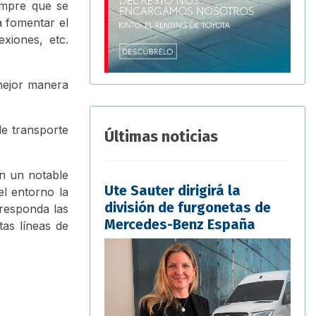
iempre que se
a fomentar el
xiones, etc.
 mejor manera
de transporte
Últimas noticias
on un notable
Ute Sauter dirigirá la
l entorno la
división de furgonetas de
rresponda las
Mercedes-Benz España
tas líneas de