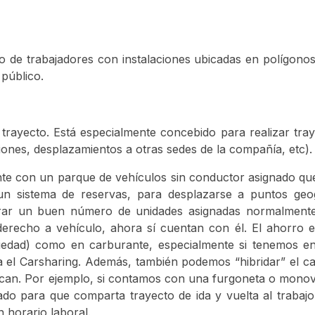
e trabajadores con instalaciones ubicadas en polígonos i
 público.
 trayecto. Está especialmente concebido para realizar tra
uniones, desplazamientos a otras sedes de la compañía, etc).
nte con un parque de vehículos sin conductor asignado q
un sistema de reservas, para desplazarse a puntos geo
rar un buen número de unidades asignadas normalment
erecho a vehículo, ahora sí cuentan con él. El ahorro e
piedad) como en carburante, especialmente si tenemos e
el Carsharing. Además, también podemos “hibridar” el ca
plican. Por ejemplo, si contamos con una furgoneta o mon
do para que comparta trayecto de ida y vuelta al trabaj
 horario laboral.