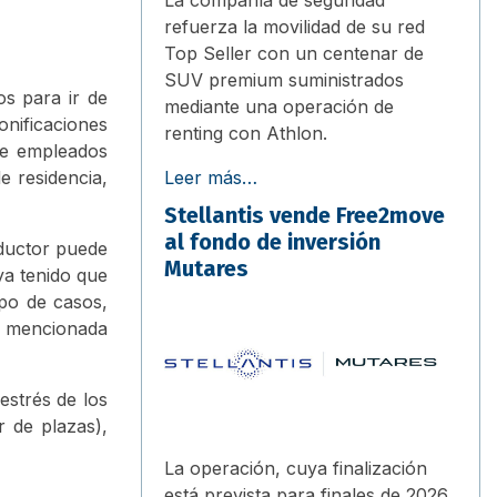
refuerza la movilidad de su red
Top Seller con un centenar de
SUV premium suministrados
os para ir de
mediante una operación de
onificaciones
renting con Athlon.
de empleados
e residencia,
Leer más…
Stellantis vende Free2move
al fondo de inversión
nductor puede
Mutares
ya tenido que
ipo de casos,
s mencionada
estrés de los
r de plazas),
La operación, cuya finalización
está prevista para finales de 2026,