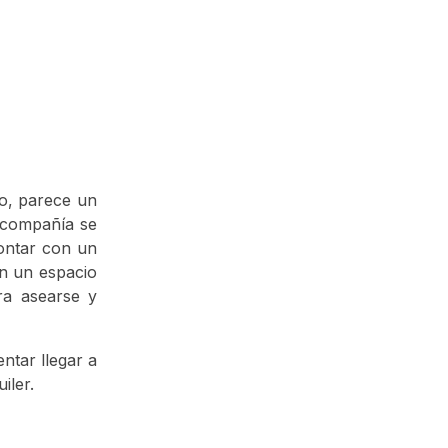
lo, parece un
a compañía se
ontar con un
on un espacio
ara asearse y
entar llegar a
iler.