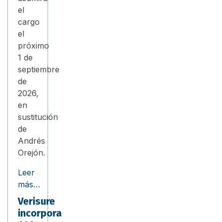
el
cargo
el
próximo
1 de
septiembre
de
2026,
en
sustitución
de
Andrés
Orejón.
Leer
más…
Verisure
incorpora