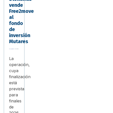
vende
Free2move
al
fondo
de
inversión
Mutares
La
operación,
cuya
finalización
está
prevista
para
finales
de
2026,