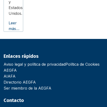
y
Estados
Unidos.
Leer
más…
Enlaces rápidos
Aviso legal y política de privacidad
Política de Cookies
AEGFA
AIAFA
Directorio AEGFA
Ser miembro de la AEGFA
Contacto