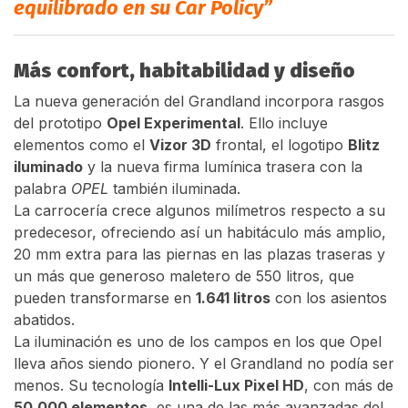
equilibrado en su Car Policy”
Más confort, habitabilidad y diseño
La nueva generación del Grandland incorpora rasgos
del prototipo
Opel Experimental
. Ello incluye
elementos como el
Vizor 3D
frontal, el logotipo
Blitz
iluminado
y la nueva firma lumínica trasera con la
palabra
OPEL
también iluminada.
La carrocería crece algunos milímetros respecto a su
predecesor, ofreciendo así un habitáculo más amplio,
20 mm extra para las piernas en las plazas traseras y
un más que generoso maletero de 550 litros, que
pueden transformarse en
1.641 litros
con los asientos
abatidos.
La iluminación es uno de los campos en los que Opel
lleva años siendo pionero. Y el Grandland no podía ser
menos. Su tecnología
Intelli-Lux Pixel HD
, con más de
50.000 elementos
, es una de las más avanzadas del