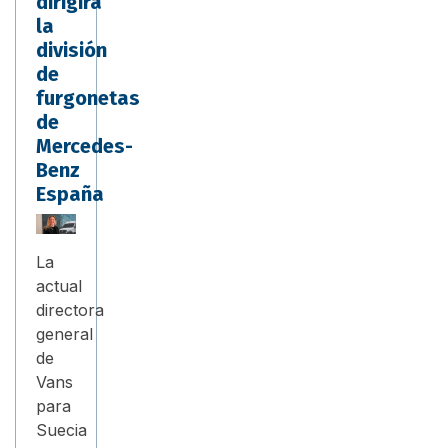
dirigirá
la
división
de
furgonetas
de
Mercedes-
Benz
España
La
actual
directora
general
de
Vans
para
Suecia