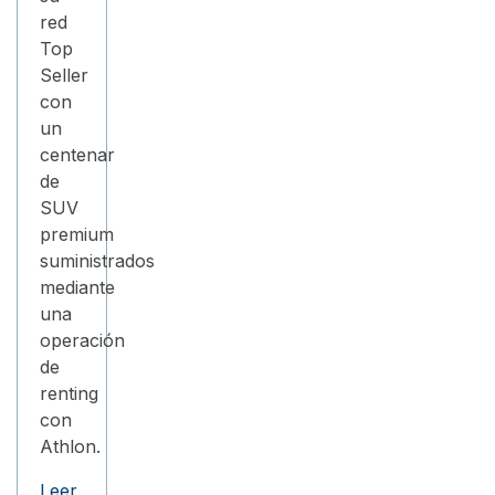
red
Top
Seller
con
un
centenar
de
SUV
premium
suministrados
mediante
una
operación
de
renting
con
Athlon.
Leer