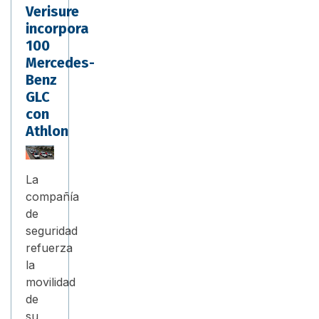
Verisure
incorpora
100
Mercedes-
Benz
GLC
con
Athlon
La
compañía
de
seguridad
refuerza
la
movilidad
de
su