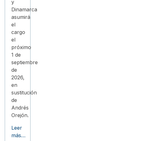
y
Dinamarca
asumirá
el
cargo
el
próximo
1 de
septiembre
de
2026,
en
sustitución
de
Andrés
Orejón.
Leer
más…