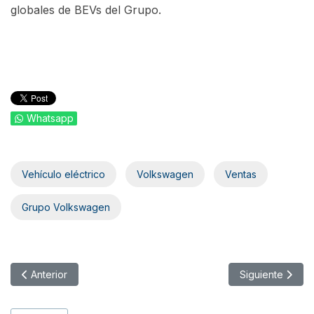
globales de BEVs del Grupo.
Whatsapp
Vehículo eléctrico
Volkswagen
Ventas
Grupo Volkswagen
Artículo anterior: CUPRA Formentor e-HYBRID: Altas prestacione
Artículo siguien
Anterior
Siguiente