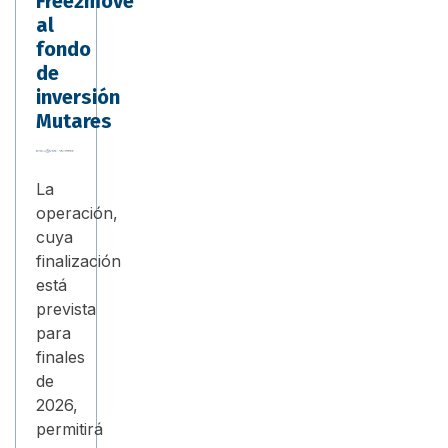
Free2move
al
fondo
de
inversión
Mutares
La
operación,
cuya
finalización
está
prevista
para
finales
de
2026,
permitirá