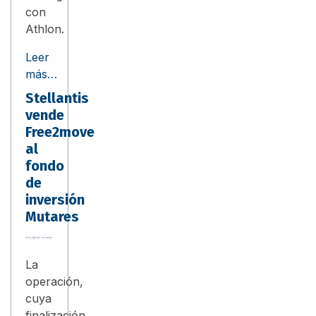
con
Athlon.
Leer
más…
Stellantis
vende
Free2move
al
fondo
de
inversión
Mutares
La
operación,
cuya
finalización