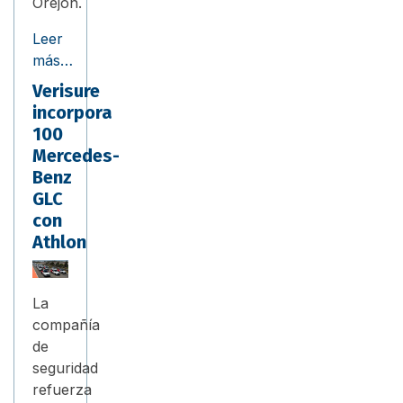
Orejón.
Leer
más…
Verisure
incorpora
100
Mercedes-
Benz
GLC
con
Athlon
La
compañía
de
seguridad
refuerza