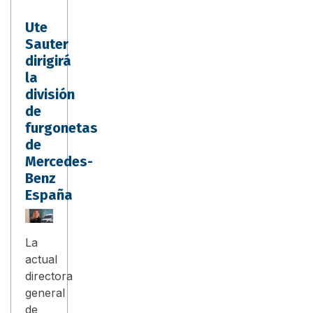
Ute
Sauter
dirigirá
la
división
de
furgonetas
de
Mercedes-
Benz
España
La
actual
directora
general
de