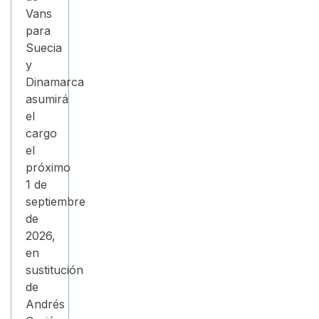
Vans
para
Suecia
y
Dinamarca
asumirá
el
cargo
el
próximo
1 de
septiembre
de
2026,
en
sustitución
de
Andrés