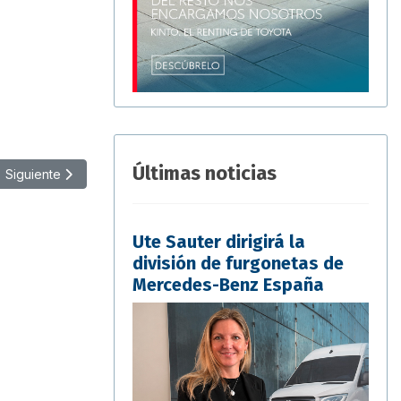
Últimas noticias
Artículo siguiente: El renting crece un 10,51% hasta septiembre
Siguiente
Ute Sauter dirigirá la
división de furgonetas de
Mercedes-Benz España