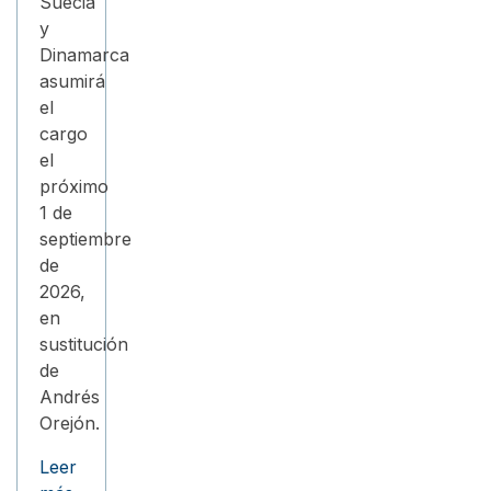
Suecia
y
Dinamarca
asumirá
el
cargo
el
próximo
1 de
septiembre
de
2026,
en
sustitución
de
Andrés
Orejón.
Leer