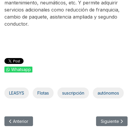
mantenimiento, neumáticos, etc. Y permite adquirir
servicios adicionales como reducción de franquicia,
cambio de paquete, asistencia ampliada y segundo
conductor.
Whatsapp
LEASYS
Flotas
suscripción
autónomos
Artículo anterior: LeasePlan encarga 3.000 furgonetas eléctricas
Artículo siguien
Anterior
Siguiente