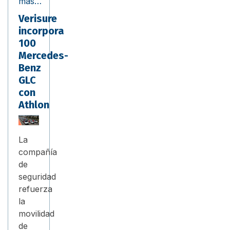
más…
Verisure
incorpora
100
Mercedes-
Benz
GLC
con
Athlon
La
compañía
de
seguridad
refuerza
la
movilidad
de