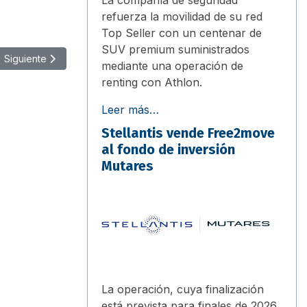
refuerza la movilidad de su red
Top Seller con un centenar de
SUV premium suministrados
Artículo siguiente: ALD Automotive y AEGFA dan a conocer el nomb
Siguiente
mediante una operación de
renting con Athlon.
Leer más…
Stellantis vende Free2move
al fondo de inversión
Mutares
La operación, cuya finalización
está prevista para finales de 2026,