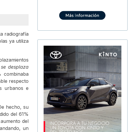
ta radiografía
as ya utiliza
plazamientos
 se desplaza
7% combinaba
able respecto
s urbanos e
 De hecho, su
dido del 61%
l aumento del
 andando, un