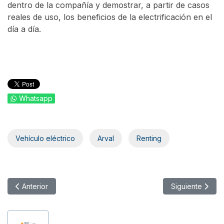
dentro de la compañía y demostrar, a partir de casos
reales de uso, los beneficios de la electrificación en el
día a día.
Whatsapp
Vehículo eléctrico
Arval
Renting
Artículo anterior: Unicaja y Nissan impulsan el renting de veh
Artículo siguien
Anterior
Siguiente