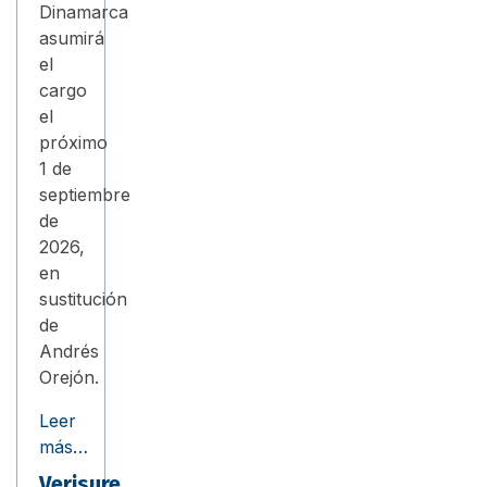
Dinamarca
asumirá
el
cargo
el
próximo
1 de
septiembre
de
2026,
en
sustitución
de
Andrés
Orejón.
Leer
más…
Verisure