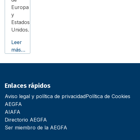
Europa
y
Estados
Unidos.
Leer
más…
Enlaces rápidos
Aviso legal y política de privacidad
Política de Cookies
AEGFA
AIAFA
Directorio AEGFA
Ser miembro de la AEGFA