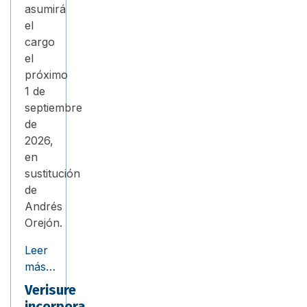
asumirá
el
cargo
el
próximo
1 de
septiembre
de
2026,
en
sustitución
de
Andrés
Orejón.
Leer
más…
Verisure
incorpora