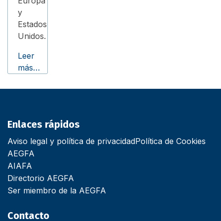
Europa
y
Estados
Unidos.
Leer
más…
Enlaces rápidos
Aviso legal y política de privacidad
Política de Cookies
AEGFA
AIAFA
Directorio AEGFA
Ser miembro de la AEGFA
Contacto