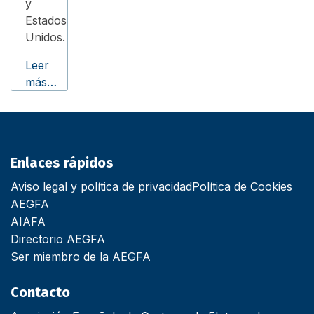
y
Estados
Unidos.
Leer
más…
Enlaces rápidos
Aviso legal y política de privacidad
Política de Cookies
AEGFA
AIAFA
Directorio AEGFA
Ser miembro de la AEGFA
Contacto