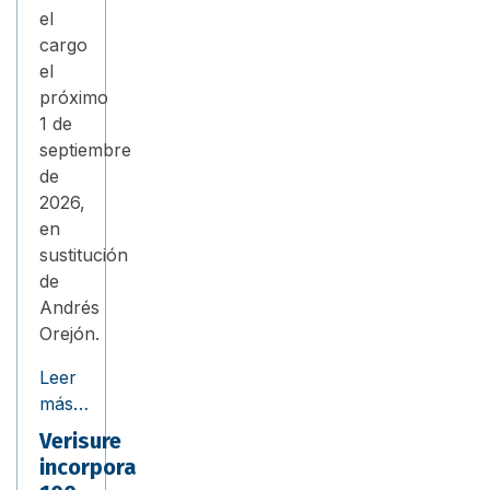
el
cargo
el
próximo
1 de
septiembre
de
2026,
en
sustitución
de
Andrés
Orejón.
Leer
más…
Verisure
incorpora