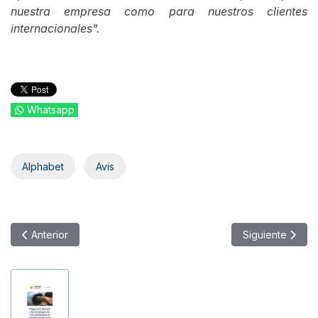
nuestra empresa como para nuestros clientes
internacionales".
Whatsapp
Alphabet
Avis
Artículo anterior: Fraikin se recapitaliza con la entrada de inver
Artículo siguien
Anterior
Siguiente