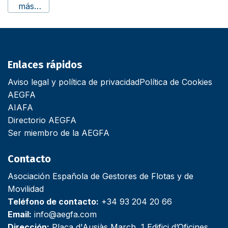
más…
Enlaces rápidos
Aviso legal y política de privacidad
Política de Cookies
AEGFA
AIAFA
Directorio AEGFA
Ser miembro de la AEGFA
Contacto
Asociación Española de Gestores de Flotas y de
Movilidad
Teléfono de contacto:
+34 93 204 20 66
Email:
info@aegfa.com
Dirección:
Plaça d'Ausiàs March, 1 Edifici d’Oficines