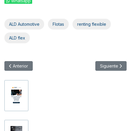
Whatsapp
ALD Automotive
Flotas
renting flexible
ALD flex
Artículo anterior: Acuerdo de VWFS y una subsidiaria de BNP pa
Artículo siguie
Anterior
Siguiente