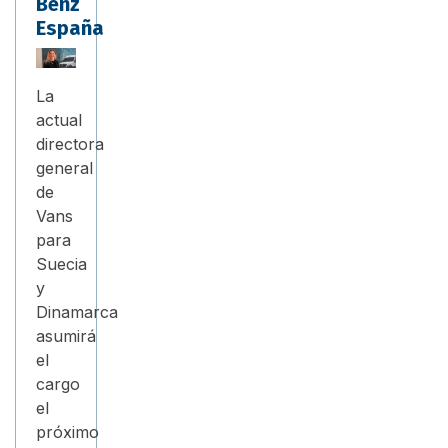
Benz
España
La
actual
directora
general
de
Vans
para
Suecia
y
Dinamarca
asumirá
el
cargo
el
próximo