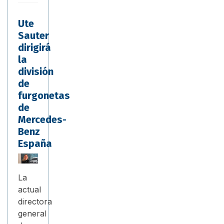
Ute
Sauter
dirigirá
la
división
de
furgonetas
de
Mercedes-
Benz
España
La
actual
directora
general