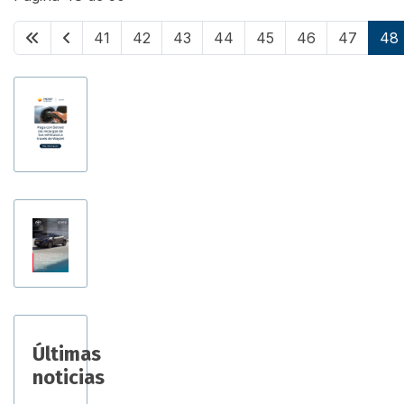
41
42
43
44
45
46
47
48
Últimas
noticias