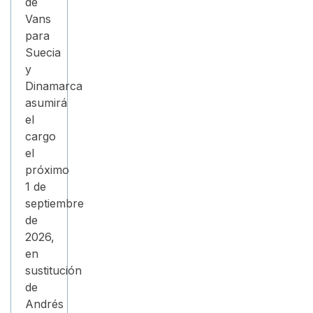
de
Vans
para
Suecia
y
Dinamarca
asumirá
el
cargo
el
próximo
1 de
septiembre
de
2026,
en
sustitución
de
Andrés