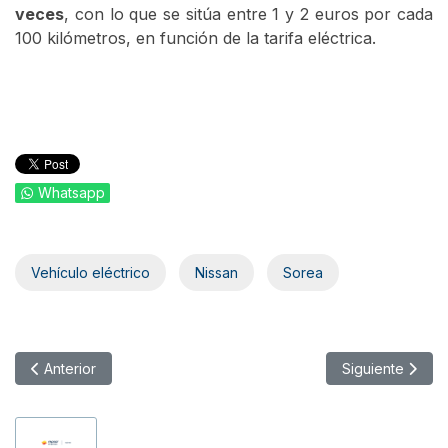
veces
, con lo que se sitúa entre 1 y 2 euros por cada
100 kilómetros, en función de la tarifa eléctrica.
Whatsapp
Vehículo eléctrico
Nissan
Sorea
Artículo anterior: Motos eléctricas para el Ayuntamiento de Mad
Artículo siguien
Anterior
Siguiente