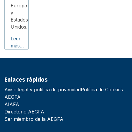
Europa
y
Estados
Unidos.
Leer
más…
Enlaces rápidos
Aviso legal y política de privacidad
Política de Cookies
AEGFA
AIAFA
Directorio AEGFA
Ser miembro de la AEGFA