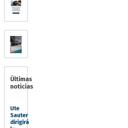
Últimas
noticias
Ute
Sauter
dirigirá