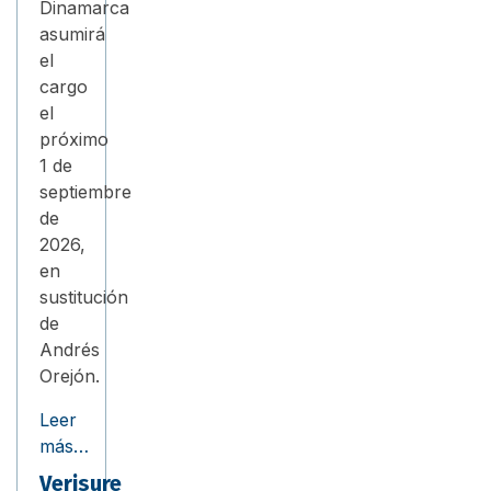
Dinamarca
asumirá
el
cargo
el
próximo
1 de
septiembre
de
2026,
en
sustitución
de
Andrés
Orejón.
Leer
más…
Verisure