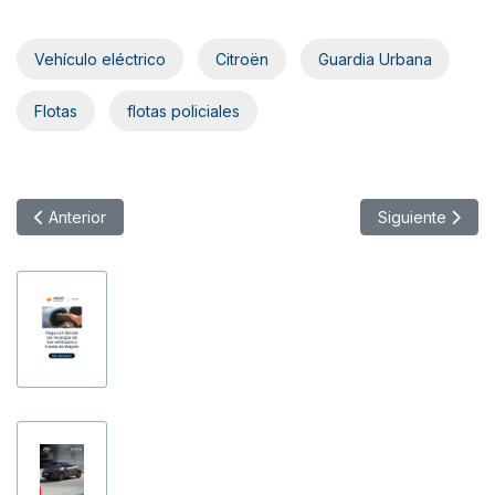
Vehículo eléctrico
Citroën
Guardia Urbana
Flotas
flotas policiales
Artículo anterior: Acuerdo entre Ford Pro y DHL para el suminis
Artículo siguien
Anterior
Siguiente