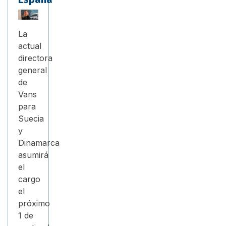
La
actual
directora
general
de
Vans
para
Suecia
y
Dinamarca
asumirá
el
cargo
el
próximo
1 de