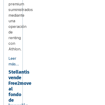
premium
suministrados
mediante
una
operación
de
renting
con
Athlon.
Leer
más…
Stellantis
vende
Free2move
al
fondo
de