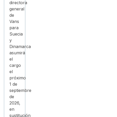
directora
general
de
Vans
para
Suecia
y
Dinamarca
asumirá
el
cargo
el
próximo
1 de
septiembre
de
2026,
en
sustitución