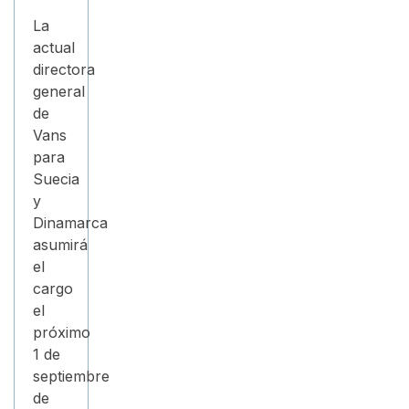
La
actual
directora
general
de
Vans
para
Suecia
y
Dinamarca
asumirá
el
cargo
el
próximo
1 de
septiembre
de