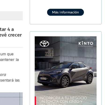
tar 4 a
revé crecer
mium que
mantener la
hora
sentará las