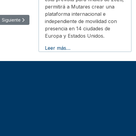
permitirá a Mutares crear una
plataforma internacional e
Artículo siguiente: BYD, nuevo socio oficial de automoción del Man
Siguiente
independiente de movilidad con
presencia en 14 ciudades de
Europa y Estados Unidos.
Leer más…