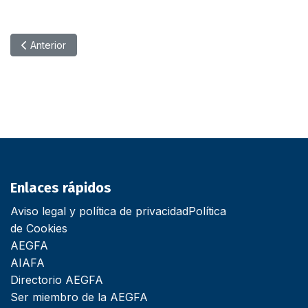
Artículo anterior: Los KGM Torres EVX y HEV se incorporan co
Anterior
Enlaces rápidos
Aviso legal y política de privacidad
Política
de Cookies
AEGFA
AIAFA
Directorio AEGFA
Ser miembro de la AEGFA