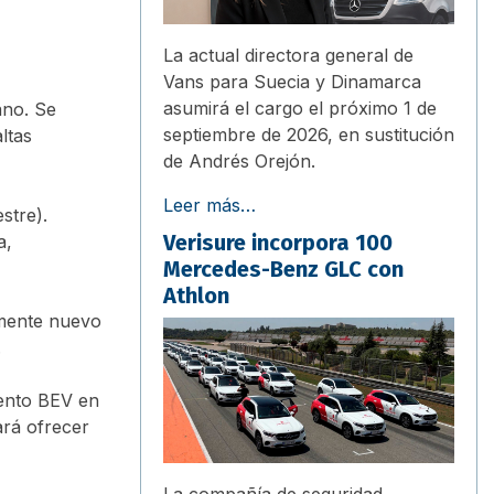
La actual directora general de
Vans para Suecia y Dinamarca
asumirá el cargo el próximo 1 de
ano. Se
septiembre de 2026, en sustitución
ltas
de Andrés Orejón.
Leer más…
stre).
Verisure incorpora 100
a,
Mercedes-Benz GLC con
Athlon
amente nuevo
.
mento BEV en
ará ofrecer
La compañía de seguridad