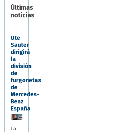
Últimas
noticias
Ute
Sauter
dirigirá
la
división
de
furgonetas
de
Mercedes-
Benz
España
La