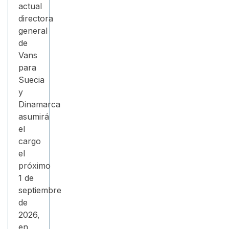
actual
directora
general
de
Vans
para
Suecia
y
Dinamarca
asumirá
el
cargo
el
próximo
1 de
septiembre
de
2026,
en