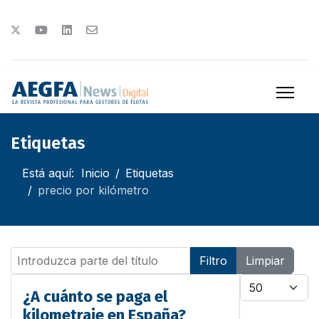
Etiquetas
Está aquí:
Inicio
Etiquetas
precio por kilómetro
Introduzca parte del título
Filtro
Limpiar
Cantidad
¿A cuánto se paga el
kilometraje en España?