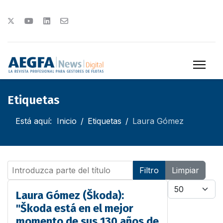
Etiquetas
Está aquí:
Inicio
Etiquetas
Laura Gómez
Introduzca parte del título
Filtro
Limpiar
Cantidad
Laura Gómez (Škoda):
"Škoda está en el mejor
momento de sus 130 años de