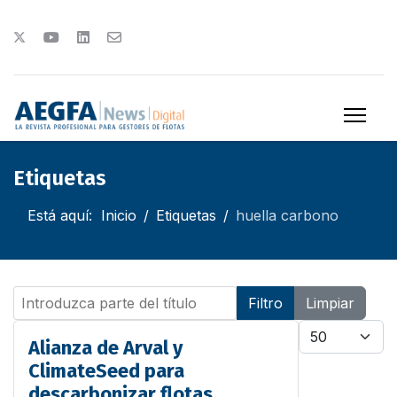
Etiquetas
Está aquí:
Inicio
Etiquetas
huella carbono
Introduzca parte del título
Filtro
Limpiar
Cantidad
Alianza de Arval y
ClimateSeed para
descarbonizar flotas