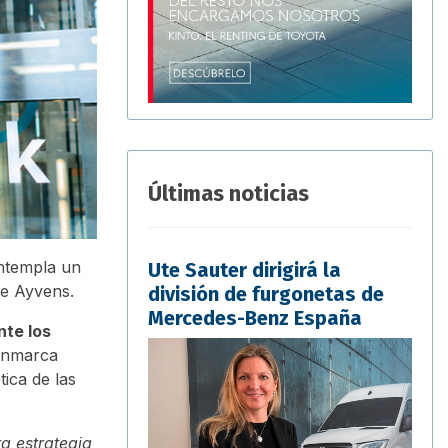
Últimas noticias
ntempla un
Ute Sauter dirigirá la
de Ayvens.
división de furgonetas de
Mercedes-Benz España
nte los
 enmarca
tica de las
ra estrategia