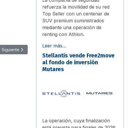
refuerza la movilidad de su red
Top Seller con un centenar de
SUV premium suministrados
mediante una operación de
renting con Athlon.
Leer más…
Artículo siguiente: Arval será la marca blanca de renting de Omod
Siguiente
Stellantis vende Free2move
al fondo de inversión
Mutares
La operación, cuya finalización
está prevista para finales de 2026,