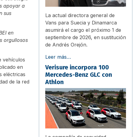
es apoyar a
n sus
La actual directora general de
Vans para Suecia y Dinamarca
asumirá el cargo el próximo 1 de
BEI en
septiembre de 2026, en sustitución
s orgullosos
de Andrés Orejón.
Leer más…
e vehículos
Verisure incorpora 100
plicado en
Mercedes-Benz GLC con
 eléctricas
Athlon
dad de la red
La compañía de seguridad